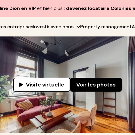
line Dion en VIP
et bien plus :
devenez locataire Colonies
e
res entreprises
Investir avec nous
Property management
A
Visite virtuelle
Voir les photos