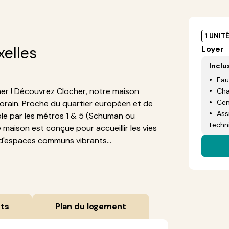
1 UNIT
xelles
Loyer
Inclu
Eau
er ! Découvrez Clocher, notre maison
Cha
Cen
orain. Proche du quartier européen et de
Ass
ible par les métros 1 & 5 (Schuman ou
techn
maison est conçue pour accueillir les vies
 d'espaces communs vibrants...
ts
Plan du logement