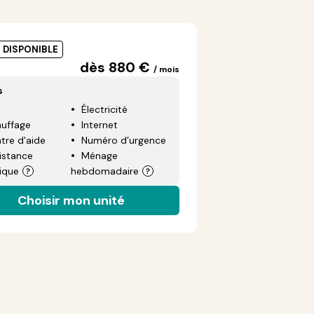
É DISPONIBLE
dès 880 €
/ mois
s
Électricité
uffage
Internet
tre d'aide
Numéro d’urgence
istance
Ménage
ique
hebdomadaire
Choisir mon unité