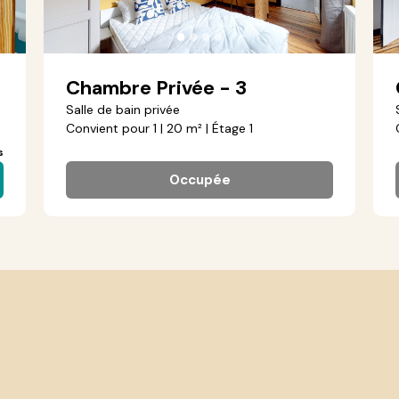
●
●
●
●
Chambre Privée - 3
Salle de bain privée
Convient pour 1 | 20 m² | Étage 1
s
Occupée