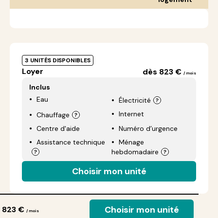
3 UNITÉS DISPONIBLES
Loyer
dès 823 €
/ mois
Inclus
Eau
Électricité
Internet
Chauffage
Centre d'aide
Numéro d’urgence
Assistance technique
Ménage
hebdomadaire
Choisir mon unité
Choisir mon unité
 823 €
/ mois