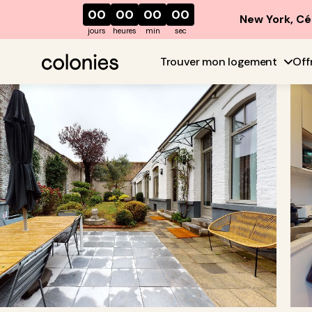
00
00
00
00
New York, Cé
jours
heures
min
sec
Trouver mon logement
Off