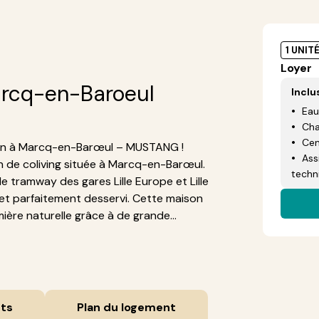
1 UNIT
Loyer
rcq-en-Baroeul
Inclu
Eau
Cha
Cen
din à Marcq-en-Barœul – MUSTANG !
Ass
de coliving située à Marcq-en-Barœul.
techn
e tramway des gares Lille Europe et Lille
x et parfaitement desservi. Cette maison
ère naturelle grâce à de grande...
ts
Plan du logement