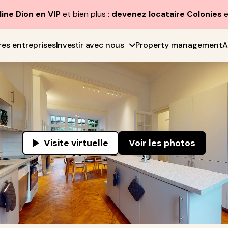
line Dion en VIP
et bien plus :
devenez locataire Colonies
e
res entreprises
Investir avec nous
Property management
A
Visite virtuelle
Voir les photos