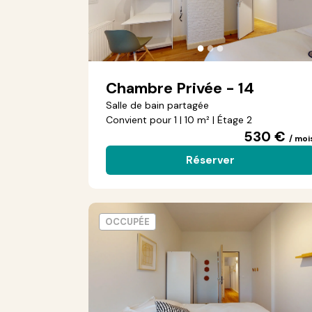
●
●
●
Chambre Privée - 14
Salle de bain partagée
Convient pour 1 | 10 m² | Étage 2
530 €
/ moi
Réserver
OCCUPÉE