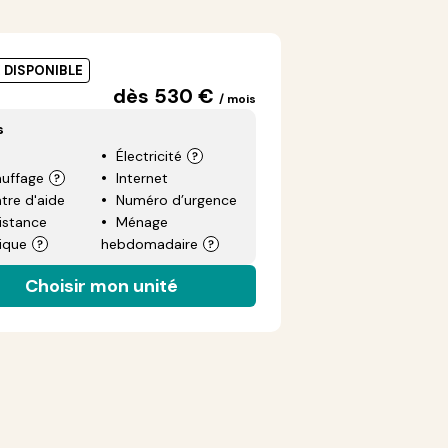
É DISPONIBLE
dès 530 €
/ mois
s
Électricité
uffage
Internet
tre d'aide
Numéro d’urgence
istance
Ménage
ique
hebdomadaire
Choisir mon unité