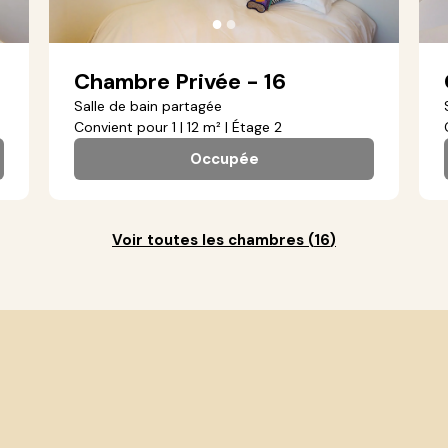
●
●
Chambre Privée - 16
Salle de bain partagée
Convient pour 1 | 12 m² | Étage 2
Occupée
Voir toutes les chambres
(
16
)