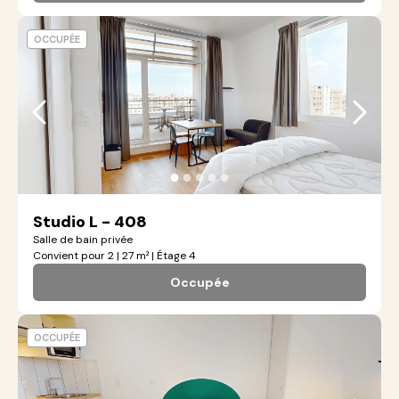
OCCUPÉE
●
●
●
●
●
Studio L - 408
Salle de bain privée
Convient pour 2 | 27 m² | Étage 4
Occupée
OCCUPÉE