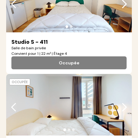
●
●
Studio S - 411
Salle de bain privée
Convient pour 1 | 22 m² | Étage 4
Occupée
OCCUPÉE
●
●
●