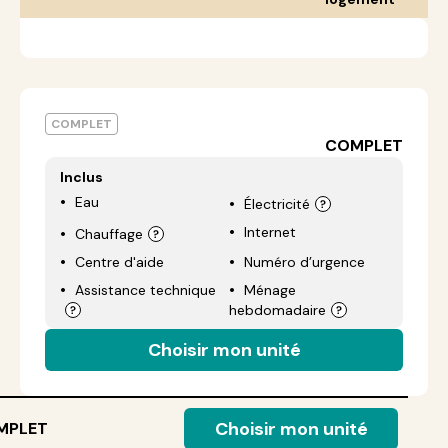
COMPLET
COMPLET
Inclus
Eau
Électricité
Internet
Chauffage
Centre d'aide
Numéro d’urgence
Assistance technique
Ménage
hebdomadaire
Choisir mon unité
Choisir mon unité
MPLET