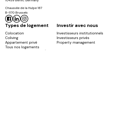
10439 Berlin, Germany
Chaussée de la Hulpe 187
B-1170 Brussels
Types de logement
Investir avec nous
Colocation
Investisseurs institutionnels
Coliving
Investisseurs privés
Appartement privé
Property management
Tous nos logements
Règlement ColoWheel 🎡
À propos de nous
À propos de nous
Notre impact
Blog
FAQ
Carrières
Copyright © 2017-2026 Colonies. All rights reserved.
Mentions
Politique de
Politique de
légales
confidentialité
cookies