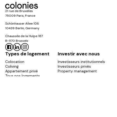
21 rue de Bruxelles
75009 Paris, France
Schönhauser Allee 106
10439 Berlin, Germany
Chaussée de la Hulpe 187
B-1170 Brussels
Types de logement
Investir avec nous
Colocation
Investisseurs institutionnels
Coliving
Investisseurs privés
Appartement privé
Property management
Tous nos logements
Règlement ColoWheel 🎡
À propos de nous
À propos de nous
Notre impact
Blog
FAQ