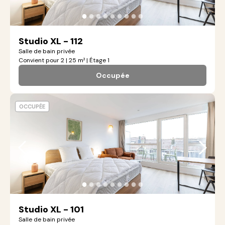
●
●
●
●
●
●
●
●
●
Studio XL - 112
Salle de bain privée
Convient pour 2 | 25 m² | Étage 1
Occupée
OCCUPÉE
●
●
●
●
●
●
●
●
●
Studio XL - 101
Salle de bain privée