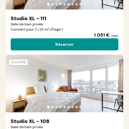
●
●
●
●
●
●
●
●
●
Studio XL - 111
Salle de bain privée
Convient pour 2 | 25 m² | Étage 1
1 051 €
/ mois
Réserver
OCCUPÉE
●
●
●
●
●
●
●
●
●
Studio XL - 108
Salle de bain privée