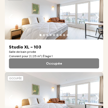
●
●
●
●
●
●
●
●
●
Studio XL - 103
Salle de bain privée
Convient pour 2 | 25 m² | Étage 1
Occupée
OCCUPÉE