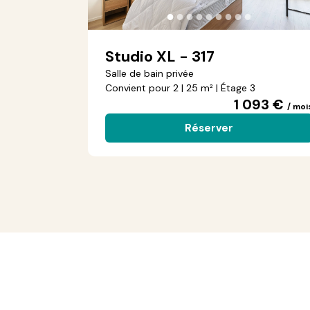
●
●
●
●
●
●
●
●
●
Studio XL - 317
Salle de bain privée
Convient pour 2 | 25 m² | Étage 3
1 093 €
/ moi
Réserver