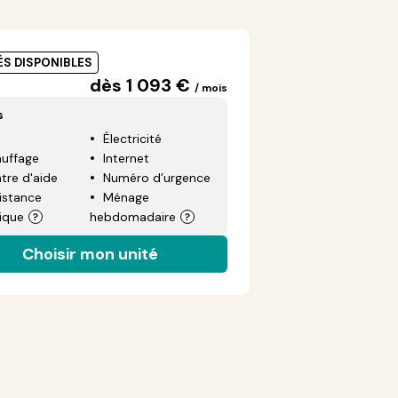
ÉS DISPONIBLES
dès 1 093 €
/ mois
s
Électricité
uffage
Internet
tre d'aide
Numéro d’urgence
istance
Ménage
ique
hebdomadaire
Choisir mon unité