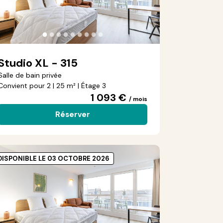
●
●
●
●
●
●
●
●
●
Studio XL - 315
Salle de bain privée
Convient pour 2 | 25 m² | Étage 3
1 093 €
/ mois
Réserver
DISPONIBLE LE 03 OCTOBRE 2026