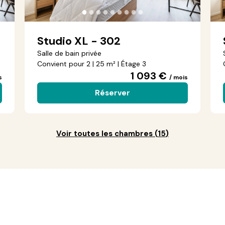
●
●
●
●
●
●
●
●
●
Studio XL - 302
Salle de bain privée
Convient pour 2 | 25 m² | Étage 3
1 093 €
s
/ mois
Réserver
Voir toutes les chambres
(
15
)