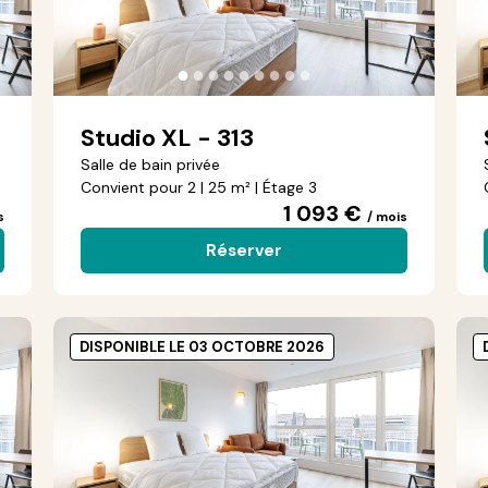
●
●
●
●
●
●
●
●
●
Studio XL - 313
Salle de bain privée
Convient pour 2 | 25 m² | Étage 3
1 093 €
s
/ mois
Réserver
DISPONIBLE LE 03 OCTOBRE 2026