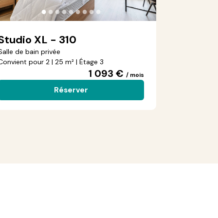
●
●
●
●
●
●
●
●
●
Studio XL - 310
Salle de bain privée
Convient pour 2 | 25 m² | Étage 3
1 093 €
/ mois
Réserver