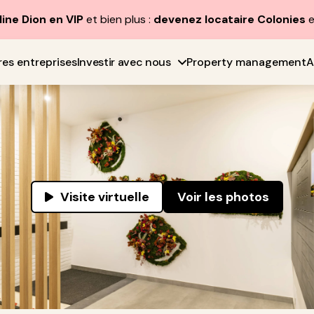
line Dion en VIP
et bien plus :
devenez locataire Colonies
e
res entreprises
Investir avec nous
Property management
A
Visite virtuelle
Voir les photos