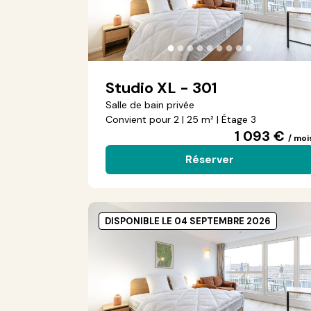
●
●
●
●
●
●
●
●
●
Studio XL - 301
Salle de bain privée
Convient pour 2 | 25 m² | Étage 3
1 093 €
/ moi
Réserver
DISPONIBLE LE 04 SEPTEMBRE 2026