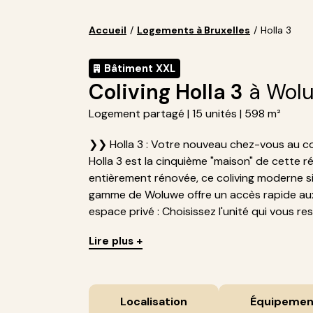
Accueil
/
Logements à Bruxelles
/
Holla 3
Bâtiment XXL
Coliving Holla 3
à Wolu
Logement partagé | 15 unités | 598 m²
❯❯ Holla 3 : Votre nouveau chez-vous au c
Holla 3 est la cinquième "maison" de cette 
entièrement rénovée, ce coliving moderne si
gamme de Woluwe offre un accès rapide aux c
espace privé : Choisissez l'unité qui vous res
Lire plus +
Localisation
Équipemen