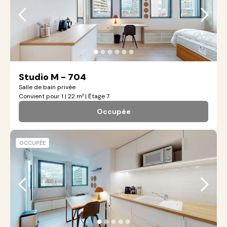
●
●
●
●
●
●
Studio M - 704
Salle de bain privée
Convient pour 1 | 22 m² | Étage 7
Occupée
OCCUPÉE
●
●
●
●
●