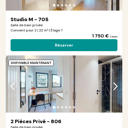
●
●
●
●
●
●
Studio M - 705
Salle de bain privée
Convient pour 2 | 22 m² | Étage 7
1 750 €
/ mois
Réserver
DISPONIBLE MAINTENANT
●
●
●
●
●
●
2 Pièces Privé - 806
Salle de bain privée