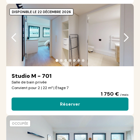
DISPONIBLE LE 22 DÉCEMBRE 2026
●
●
●
●
●
●
●
Studio M - 701
Salle de bain privée
Convient pour 2 | 22 m² | Étage 7
1 750 €
/ mois
Réserver
OCCUPÉE