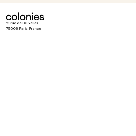
21 rue de Bruxelles
75009 Paris, France
Schönhauser Allee 106
10439 Berlin, Germany
Chaussée de la Hulpe 187
B-1170 Brussels
Types de logement
Investir avec nous
Colocation
Investisseurs institutionnels
Coliving
Investisseurs privés
Appartement privé
Property management
Tous nos logements
Règlement ColoWheel 🎡
À propos de nous
À propos de nous
Notre impact
Blog