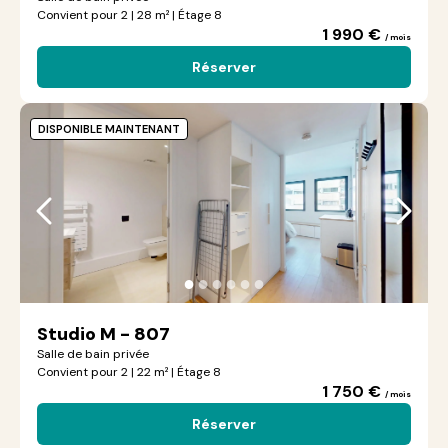
Convient pour 2 | 28 m² | Étage 8
1 990 €
/ mois
Réserver
DISPONIBLE MAINTENANT
●
●
●
●
●
●
Studio M - 807
Salle de bain privée
Convient pour 2 | 22 m² | Étage 8
1 750 €
/ mois
Réserver