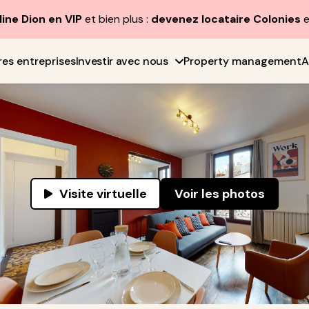
line Dion en VIP
et bien plus :
devenez locataire Colonies
e
res entreprises
Investir avec nous
Property management
A
Visite virtuelle
Voir les photos