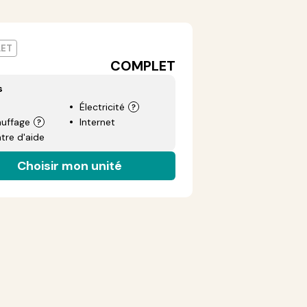
ET
COMPLET
s
Électricité
uffage
Internet
tre d'aide
Choisir mon unité