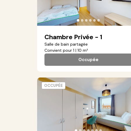
●
●
●
●
●
●
Chambre Privée - 1
Salle de bain partagée
Convient pour 1 | 10 m²
Occupée
OCCUPÉE
●
●
●
●
●
●
●