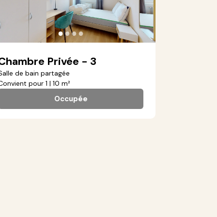
●
●
●
●
Chambre Privée - 3
Salle de bain partagée
Convient pour 1 | 10 m²
Occupée