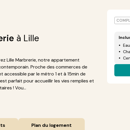
COMPL
erie
à Lille
Inclu
Eau
Cha
Cen
ez Lille Marbrerie, notre appartement
e contemporain. Proche des commerces de
nt accessible par le métro 1 et à 15min de
st parfait pour accueillir les vies remplies et
ires ! Vou...
ts
Plan du logement