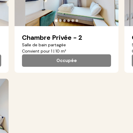
●
●
●
●
●
●
Chambre Privée - 2
Salle de bain partagée
Convient pour 1 | 10 m²
Occupée