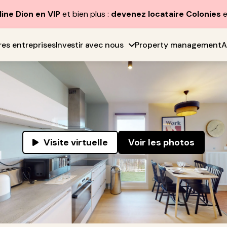
line Dion en VIP
et bien plus :
devenez locataire Colonies
e
res entreprises
Investir avec nous
Property management
A
Visite virtuelle
Voir les photos