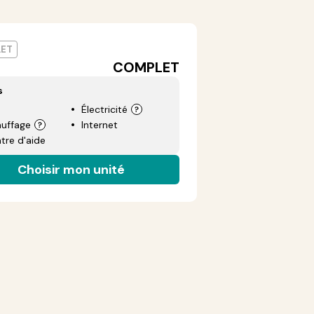
ET
COMPLET
s
Électricité
uffage
Internet
tre d'aide
Choisir mon unité