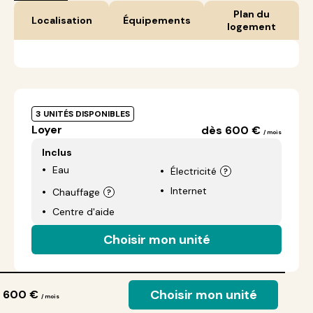
Plan du
Localisation
Équipements
logement
3 UNITÉS DISPONIBLES
Loyer
dès 600 €
/ mois
Inclus
Eau
Électricité
Internet
Chauffage
Centre d'aide
Choisir mon unité
Choisir mon unité
 600 €
/ mois