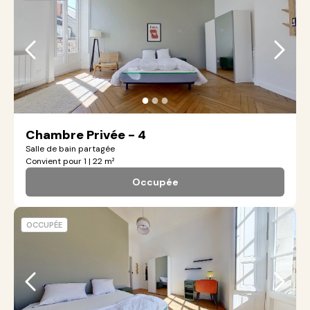
●
●
●
Chambre Privée - 4
Salle de bain partagée
Convient pour 1 | 22 m²
Occupée
OCCUPÉE