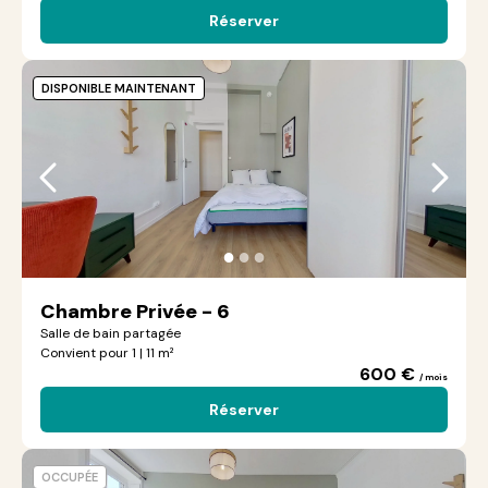
Réserver
DISPONIBLE MAINTENANT
●
●
●
Chambre Privée - 6
Salle de bain partagée
Convient pour 1 | 11 m²
600 €
/ mois
Réserver
OCCUPÉE