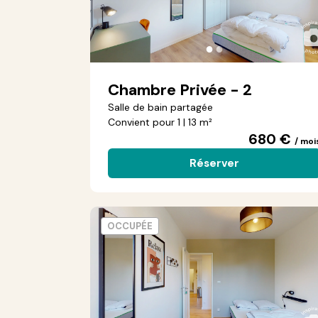
●
●
Chambre Privée - 2
Salle de bain partagée
Convient pour 1 | 13 m²
680 €
/ moi
Réserver
OCCUPÉE