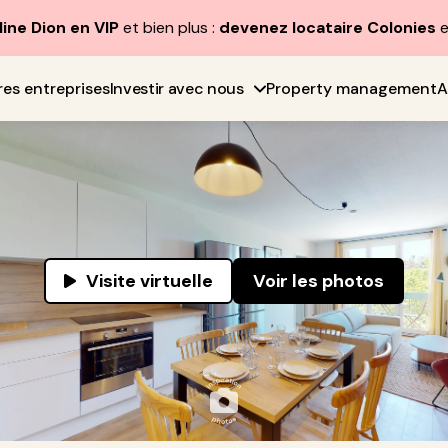
line Dion en VIP
et bien plus :
devenez locataire Colonies
e
res entreprises
Investir avec nous
Property management
A
Visite virtuelle
Voir les photos