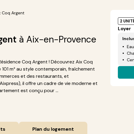
x Coq Argent
2 UNIT
Loyer
gent
à Aix-en-Provence
Inclu
Eau
Cha
Cen
Résidence Coq Argent ! Découvrez Aix Coq
101 m² au style contemporain, fraîchement
ommerces et des restaurants, et
Aixpress), il offre un cadre de vie moderne et
artement est conçu pour ...
ts
Plan du logement