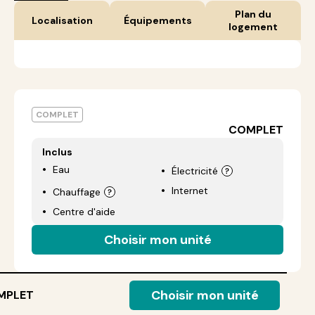
Plan du
Localisation
Équipements
logement
COMPLET
COMPLET
Inclus
Eau
Électricité
Internet
Chauffage
Centre d'aide
Choisir mon unité
Choisir mon unité
MPLET