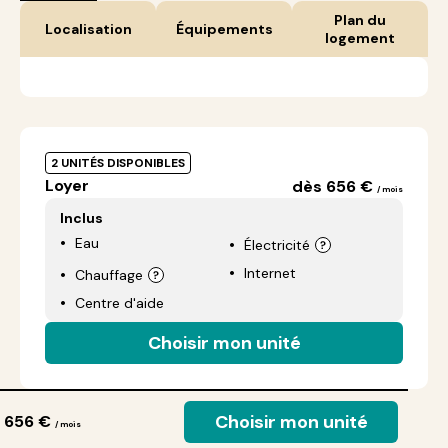
Plan du
Localisation
Équipements
logement
2 UNITÉS DISPONIBLES
Loyer
dès 656 €
/ mois
Inclus
Eau
Électricité
Internet
Chauffage
Centre d'aide
Choisir mon unité
Choisir mon unité
 656 €
/ mois