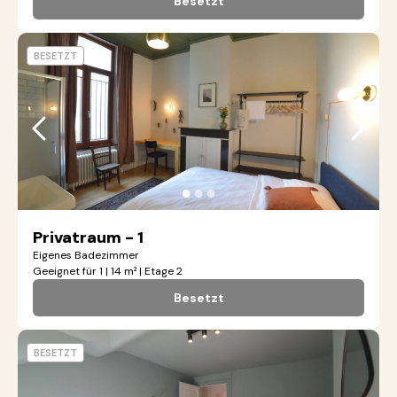
Besetzt
BESETZT
●
●
●
Privatraum - 1
Eigenes Badezimmer
Geeignet für 1 | 14 m² | Etage 2
Besetzt
BESETZT