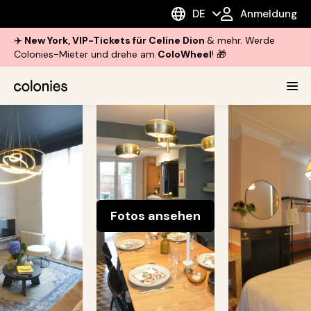
DE
Anmeldung
✈️
New York, VIP-Tickets für Celine Dion
& mehr. Werde
Colonies-Mieter und drehe am
ColoWheel
! 🎁
Fotos ansehen