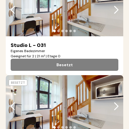
●
●
●
●
●
●
Studio L - 031
Eigenes Badezimmer
Geeignet für 2 | 21 m² | Etage 0
Besetzt
BESETZT
●
●
●
●
●
●