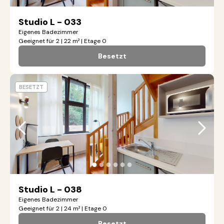
Studio L - 033
Eigenes Badezimmer
Geeignet für 2 | 22 m² | Etage 0
Besetzt
BESETZT
●
●
●
●
●
●
Studio L - 038
Eigenes Badezimmer
Geeignet für 2 | 24 m² | Etage 0
Besetzt