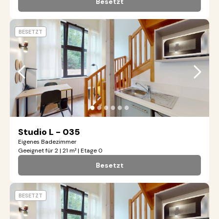
Besetzt
BESETZT
●
●
●
●
●
●
Studio L - 035
Eigenes Badezimmer
Geeignet für 2 | 21 m² | Etage 0
Besetzt
BESETZT