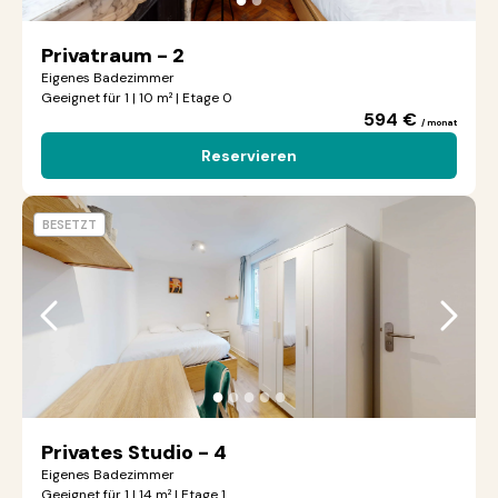
Privatraum - 2
Eigenes Badezimmer
Geeignet für 1 | 10 m² | Etage 0
594 €
/ monat
Reservieren
BESETZT
●
●
●
●
●
Privates Studio - 4
Eigenes Badezimmer
Geeignet für 1 | 14 m² | Etage 1