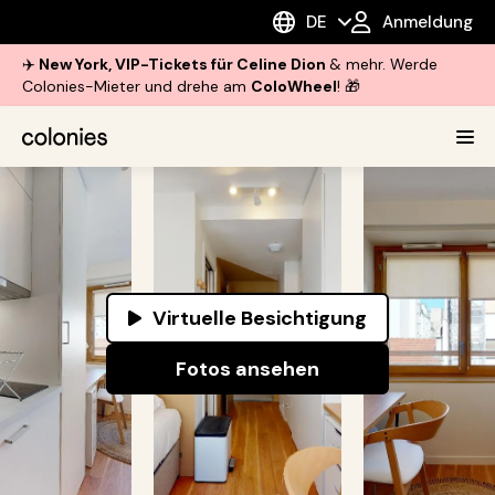
DE
Anmeldung
✈️
New York, VIP-Tickets für Celine Dion
& mehr. Werde
Colonies-Mieter und drehe am
ColoWheel
! 🎁
Virtuelle Besichtigung
Fotos ansehen