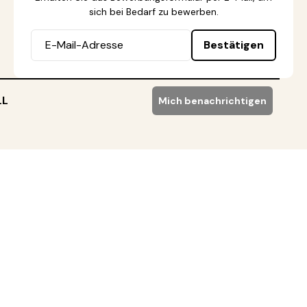
sich bei Bedarf zu bewerben.
Bestätigen
LL
Mich benachrichtigen