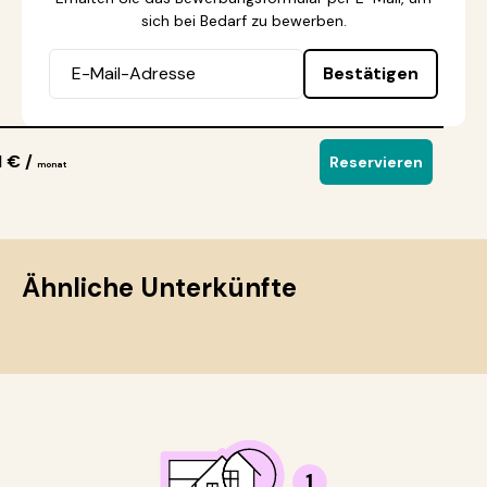
sich bei Bedarf zu bewerben.
Bestätigen
1 € /
Reservieren
monat
Ähnliche Unterkünfte