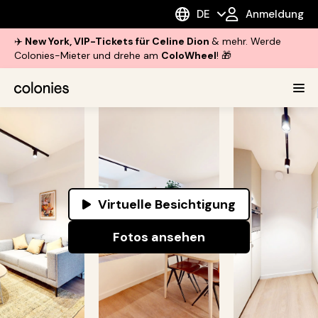
DE
Anmeldung
✈️
New York, VIP-Tickets für Celine Dion
& mehr. Werde
Colonies-Mieter und drehe am
ColoWheel
! 🎁
Virtuelle Besichtigung
Fotos ansehen