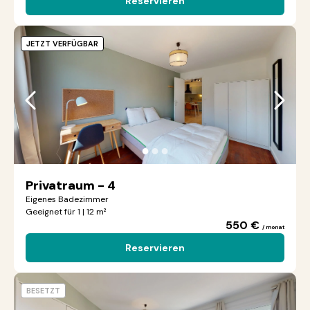
Reservieren
JETZT VERFÜGBAR
●
●
●
Privatraum - 4
Eigenes Badezimmer
Geeignet für 1 | 12 m²
550 €
/ monat
Reservieren
BESETZT