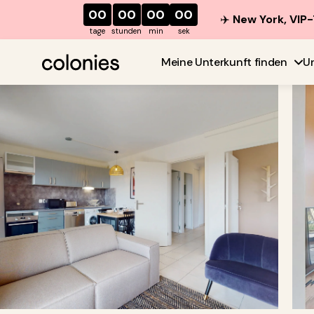
00
00
00
00
✈️
New York, VIP-
tage
stunden
min
sek
Meine Unterkunft finden
U