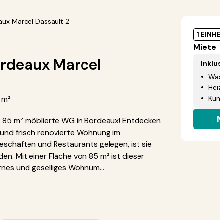
aux Marcel Dassault 2
1 EINH
Miete
rdeaux Marcel
Inklu
Was
Hei
5 m²
Kun
85 m² möblierte WG in Bordeaux! Entdecken
 und frisch renovierte Wohnung im
Geschäften und Restaurants gelegen, ist sie
n. Mit einer Fläche von 85 m² ist dieser
rnes und geselliges Wohnum...