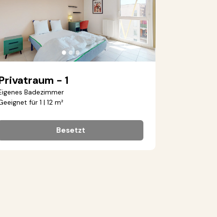
●
●
●
Privatraum - 1
Eigenes Badezimmer
Geeignet für 1 | 12 m²
Besetzt