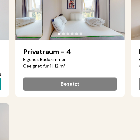
●
●
●
●
●
●
Privatraum - 4
Eigenes Badezimmer
Geeignet für 1 | 12 m²
t
Besetzt