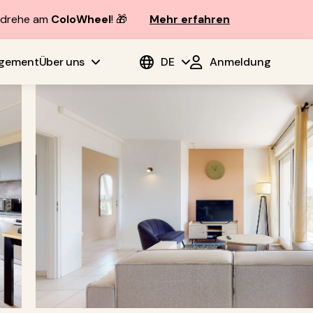
d drehe am
ColoWheel
! 🎁
Mehr erfahren
agement
Über uns
DE
Anmeldung