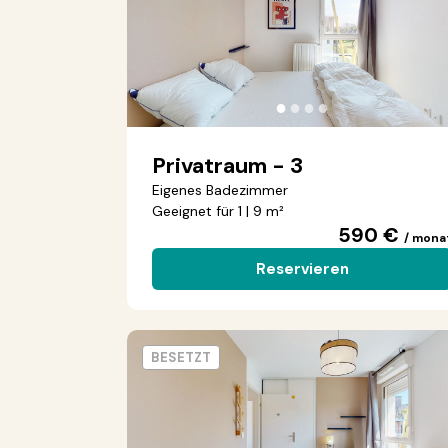
●
●
●
●
Privatraum - 3
Eigenes Badezimmer
Geeignet für 1 | 9 m²
590 €
/ mona
Reservieren
BESETZT