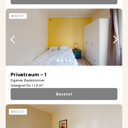
BESETZT
●
●
●
●
Privatraum - 1
Eigenes Badezimmer
Geeignet für 1 | 9 m²
Besetzt
BESETZT