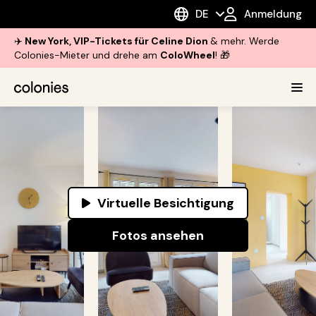
DE
Anmeldung
✈️
New York, VIP-Tickets für Celine Dion
& mehr. Werde
Colonies-Mieter und drehe am
ColoWheel
! 🎁
Virtuelle Besichtigung
Fotos ansehen