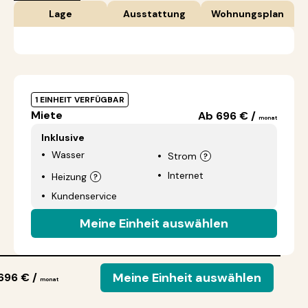
Lage
Ausstattung
Wohnungsplan
1 EINHEIT VERFÜGBAR
Miete
Ab 696 € /
monat
Inklusive
Wasser
Strom
Internet
Heizung
Kundenservice
Meine Einheit auswählen
Meine Einheit auswählen
696 € /
monat