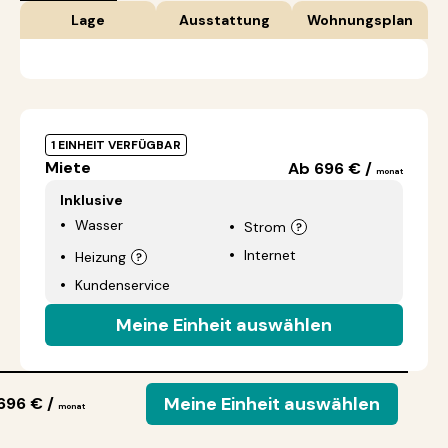
Lage
Ausstattung
Wohnungsplan
1 EINHEIT VERFÜGBAR
Miete
Ab 696 € /
monat
Inklusive
Wasser
Strom
Internet
Heizung
Kundenservice
Meine Einheit auswählen
Meine Einheit auswählen
696 € /
monat