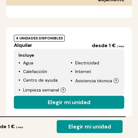
4 UNIDADES DISPONIBLES
Alquilar
desde 1 €
/ mes
Incluye
Agua
Electricidad
Calefacción
Internet
Centro de ayuda
Asistencia técnica
Limpieza semanal
Elegir mi unidad
Elegir mi unidad
de 1 €
/ mes