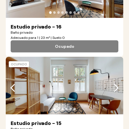
●
●
●
●
●
●
●
●
Estudio privado - 16
Baño privado
Adecuado para 1 | 23 m² | Suelo 0
Ocupado
OCUPADO
●
●
●
●
●
●
Estudio privado - 15