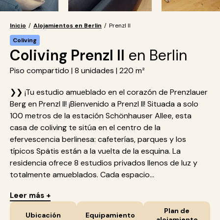
Inicio
/
Alojamientos en Berlin
/
Prenzl II
Coliving
Coliving Prenzl II
en Berlin
Piso compartido | 8 unidades | 220 m²
❯❯ ¡Tu estudio amueblado en el corazón de Prenzlauer
Berg en Prenzl II! ¡Bienvenido a Prenzl II! Situada a solo
100 metros de la estación Schönhauser Allee, esta
casa de coliving te sitúa en el centro de la
efervescencia berlinesa: cafeterías, parques y los
típicos Spätis están a la vuelta de la esquina. La
residencia ofrece 8 estudios privados llenos de luz y
totalmente amueblados. Cada espacio...
Leer más +
Plan de
Ubicación
Equipamiento
alojamiento