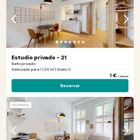
●
●
●
●
●
●
●
Estudio privado - 21
Baño privado
Adecuado para 1 | 24 m² | Suelo 0
1 €
/ meses
Reservar
OCUPADO