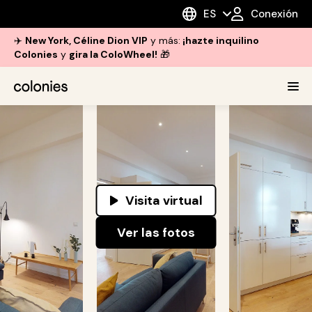
ES
Conexión
✈️
New York, Céline Dion VIP
y más:
¡hazte inquilino
Colonies
y
gira la ColoWheel!
🎁
Visita virtual
Ver las fotos