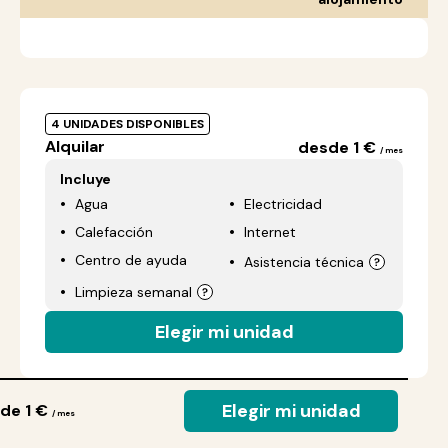
4 UNIDADES DISPONIBLES
Alquilar
desde 1 €
/ mes
Incluye
Agua
Electricidad
Calefacción
Internet
Centro de ayuda
Asistencia técnica
Limpieza semanal
Elegir mi unidad
Elegir mi unidad
de 1 €
/ mes