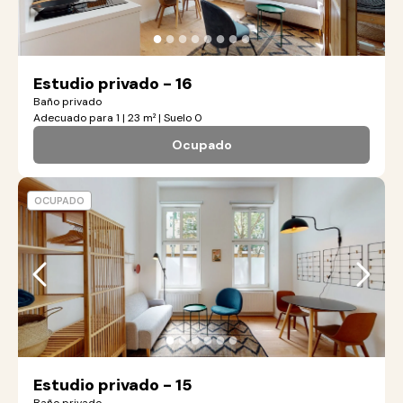
●
●
●
●
●
●
●
●
Estudio privado - 16
Baño privado
Adecuado para 1 | 23 m² | Suelo 0
Ocupado
OCUPADO
●
●
●
●
●
●
Estudio privado - 15