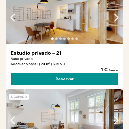
●
●
●
●
●
●
●
Estudio privado - 21
Baño privado
Adecuado para 1 | 24 m² | Suelo 0
1 €
/ meses
Reservar
OCUPADO