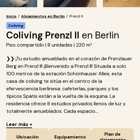
Inicio
/
Alojamientos en Berlin
/
Prenzl II
Coliving
Coliving Prenzl II
en Berlin
Piso compartido | 8 unidades | 220 m²
❯❯ ¡Tu estudio amueblado en el corazón de Prenzlauer
Berg en Prenzl II! ¡Bienvenido a Prenzl II! Situada a solo
100 metros de la estación Schönhauser Allee, esta
casa de coliving te sitúa en el centro de la
efervescencia berlinesa: cafeterías, parques y los
típicos Spätis están a la vuelta de la esquina. La
residencia ofrece 8 estudios privados llenos de luz y
totalmente amueblados. Cada espacio...
Leer más +
Plan de
Ubicación
Equipamiento
alojamiento