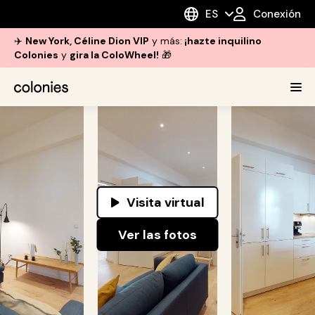
ES
Conexión
✈️
New York, Céline Dion VIP
y más:
¡hazte inquilino
Colonies
y
gira la ColoWheel!
🎁
Visita virtual
Ver las fotos