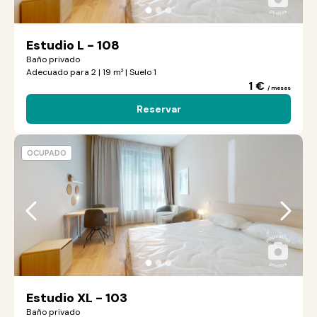
●
●
●
Estudio L - 108
Baño privado
Adecuado para 2 | 19 m² | Suelo 1
1 €
/ meses
Reservar
OCUPADO
●
●
●
Estudio XL - 103
Baño privado