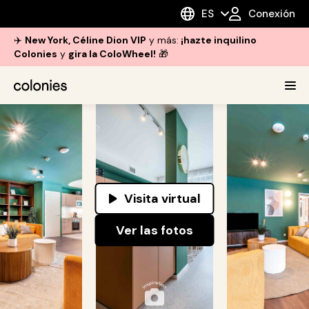
ES
Conexión
✈️
New York, Céline Dion VIP
y más:
¡hazte inquilino
Colonies
y
gira la ColoWheel!
🎁
Visita virtual
Ver las fotos