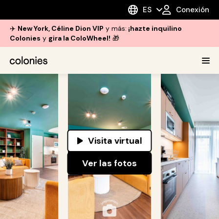
ES
Conexión
✈️
New York, Céline Dion VIP
y más:
¡hazte inquilino
Colonies
y
gira la ColoWheel!
🎁
Visita virtual
Ver las fotos