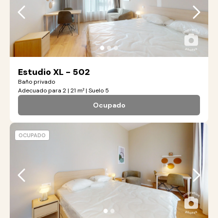
●
●
●
Estudio XL - 502
Baño privado
Adecuado para 2 | 21 m² | Suelo 5
Ocupado
OCUPADO
●
●