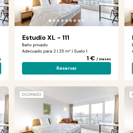
●
●
●
●
●
●
●
●
●
Estudio XL - 111
Baño privado
Adecuado para 2 | 25 m² | Suelo 1
1 €
s
/ meses
Reservar
OCUPADO