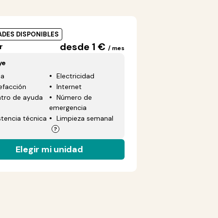
ADES DISPONIBLES
desde 1 €
r
/ mes
ye
ua
Electricidad
efacción
Internet
tro de ayuda
Número de
emergencia
stencia técnica
Limpieza semanal
Elegir mi unidad