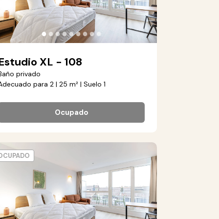
●
●
●
●
●
●
●
●
●
Estudio XL - 108
Baño privado
Adecuado para 2 | 25 m² | Suelo 1
Ocupado
OCUPADO