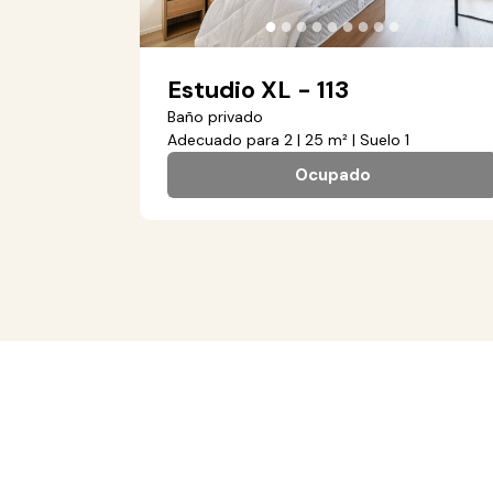
●
●
●
●
●
●
●
●
●
Estudio XL - 113
Baño privado
Adecuado para 2 | 25 m² | Suelo 1
Ocupado