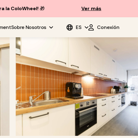
ra la ColoWheel!
🎁
Ver más
ment
Sobre Nosotros
ES
Conexión