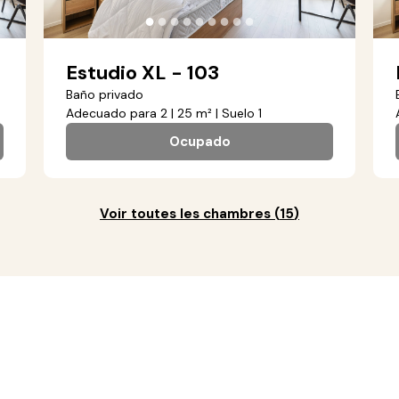
●
●
●
●
●
●
●
●
●
Estudio XL - 103
Baño privado
Adecuado para 2 | 25 m² | Suelo 1
Ocupado
Voir toutes les chambres
(
15
)