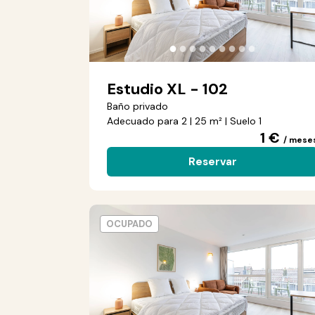
●
●
●
●
●
●
●
●
●
Estudio XL - 102
Baño privado
Adecuado para 2 | 25 m² | Suelo 1
1 €
/ mese
Reservar
OCUPADO