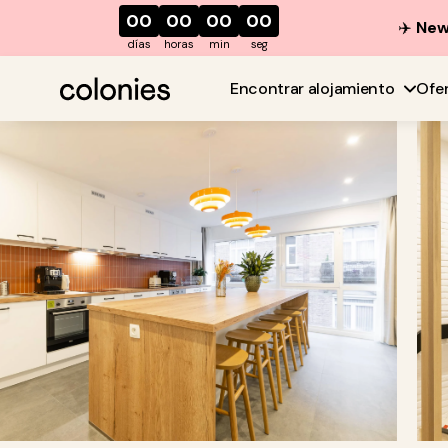
00
00
00
00
✈️
New 
días
horas
min
seg
Encontrar alojamiento
Ofe