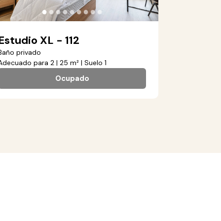
●
●
●
●
●
●
●
●
●
Estudio XL - 112
Baño privado
Adecuado para 2 | 25 m² | Suelo 1
Ocupado