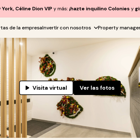
York, Céline Dion VIP
y más:
¡hazte inquilino Colonies
y
gi
rtas de la empresa
Invertir con nosotros
Property manage
Visita virtual
Ver las fotos