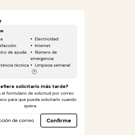
r
ye
ua
Electricidad
efacción
Internet
tro de ayuda
Número de
emergencia
stencia técnica
Limpieza semanal
efiere solicitarlo más tarde?
 el formulario de solicitud por correo
nico para que pueda solicitarlo cuando
quiera.
Confirme