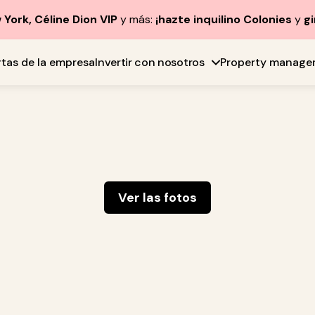
York, Céline Dion VIP
y más:
¡hazte inquilino Colonies
y
gi
rtas de la empresa
Invertir con nosotros
Property manage
Ver las fotos