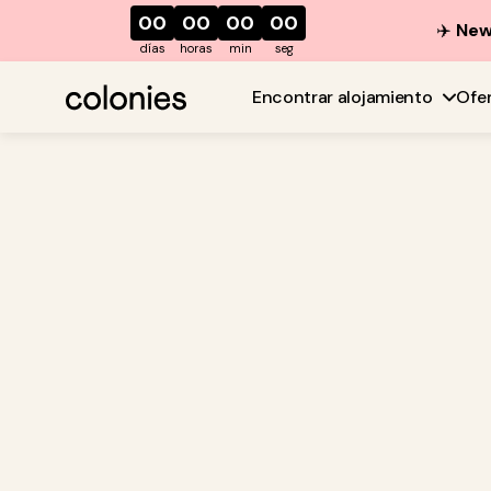
00
00
00
00
✈️
New 
días
horas
min
seg
Encontrar alojamiento
Ofe