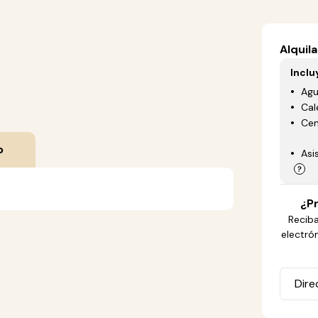
Alquila
Inclu
Ag
Cal
Cen
o
Asi
¿Pr
Reciba
electró