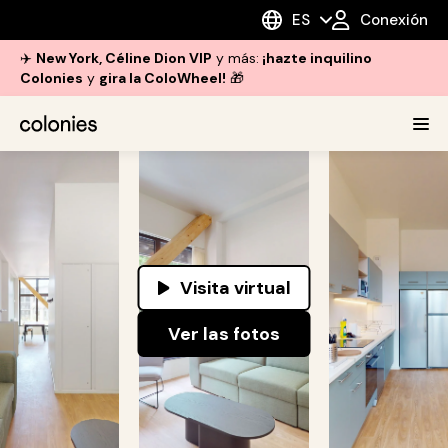
ES
Conexión
✈️
New York, Céline Dion VIP
y más:
¡hazte inquilino
Colonies
y
gira la ColoWheel!
🎁
Visita virtual
Ver las fotos