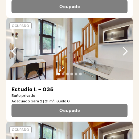
Ocupado
OCUPADO
●
●
●
●
●
●
Estudio L - 035
Baño privado
Adecuado para 2 | 21 m² | Suelo 0
Ocupado
OCUPADO