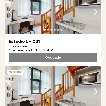
●
●
●
●
●
●
Estudio L - 031
Baño privado
Adecuado para 2 | 21 m² | Suelo 0
Ocupado
OCUPADO