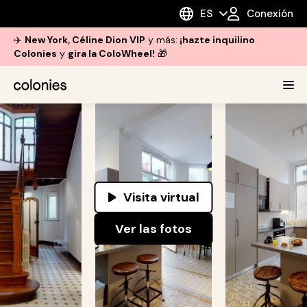
ES
Conexión
✈️
New York, Céline Dion VIP
y más:
¡hazte inquilino
Colonies
y
gira la ColoWheel!
🎁
Visita virtual
Ver las fotos