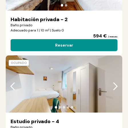
●
●
Habitación privada - 2
Baño privado
Adecuado para 1 | 10 m² | Suelo 0
594 €
/ meses
Reservar
OCUPADO
●
●
●
●
●
Estudio privado - 4
Baño privado