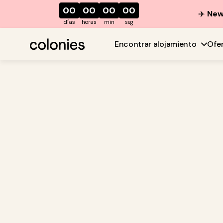
00
00
00
00
✈️
New 
días
horas
min
seg
Encontrar alojamiento
Ofe