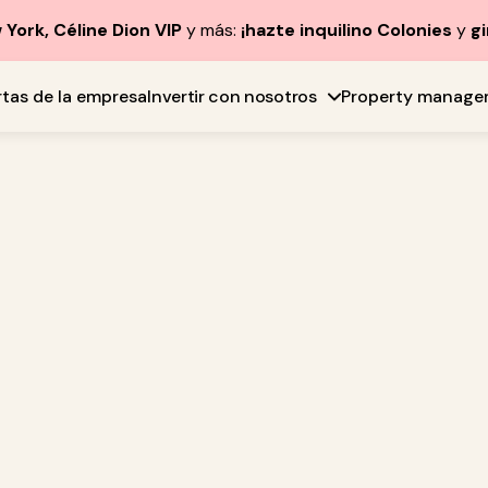
York, Céline Dion VIP
y más:
¡hazte inquilino Colonies
y
gi
rtas de la empresa
Invertir con nosotros
Property manage