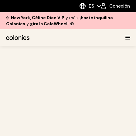
ES
Conexión
✈️
New York, Céline Dion VIP
y más:
¡hazte inquilino
Colonies
y
gira la ColoWheel!
🎁