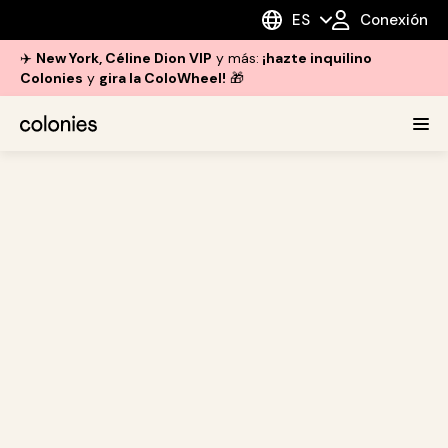
ES
Conexión
✈️
New York, Céline Dion VIP
y más:
¡hazte inquilino
Colonies
y
gira la ColoWheel!
🎁