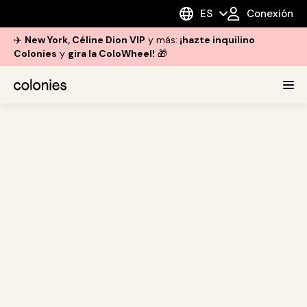
ES
Conexión
✈️
New York, Céline Dion VIP
y más:
¡hazte inquilino
Colonies
y
gira la ColoWheel!
🎁