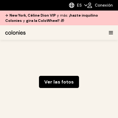
ES
Conexión
✈️
New York, Céline Dion VIP
y más:
¡hazte inquilino
Colonies
y
gira la ColoWheel!
🎁
Ver las fotos