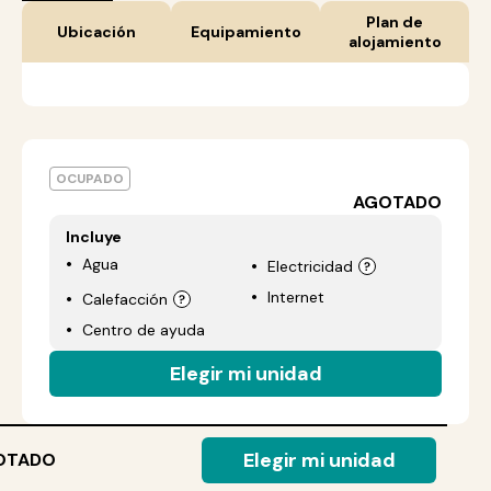
Plan de
Ubicación
Equipamiento
alojamiento
OCUPADO
AGOTADO
Incluye
Agua
Electricidad
Internet
Calefacción
Centro de ayuda
Elegir mi unidad
Elegir mi unidad
OTADO