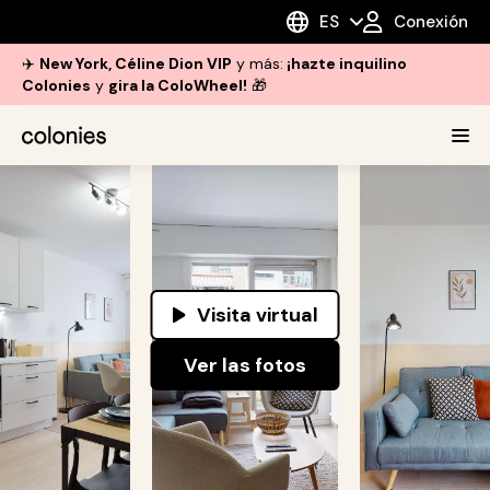
ES
Conexión
✈️
New York, Céline Dion VIP
y más:
¡hazte inquilino
Colonies
y
gira la ColoWheel!
🎁
Visita virtual
Ver las fotos