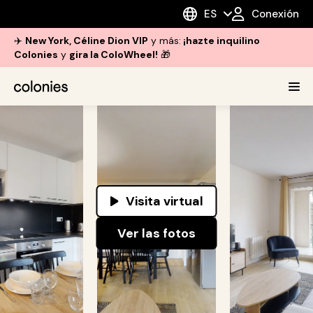
ES
Conexión
✈️
New York, Céline Dion VIP
y más:
¡hazte inquilino
Colonies
y
gira la ColoWheel!
🎁
Visita virtual
Ver las fotos