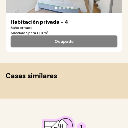
●
●
●
●
●
Habitación privada - 4
Baño privado
Adecuado para 1 | 11 m²
Ocupado
Casas similares