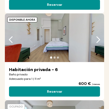
Reservar
DISPONIBLE AHORA
●
●
●
Habitación privada - 6
Baño privado
Adecuado para 1 | 11 m²
600 €
/ meses
Reservar
OCUPADO