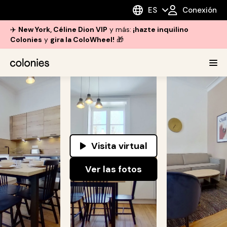
ES
Conexión
✈️
New York, Céline Dion VIP
y más:
¡hazte inquilino
Colonies
y
gira la ColoWheel!
🎁
Visita virtual
Ver las fotos