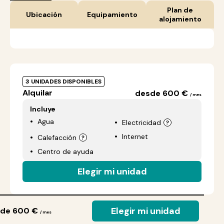
Plan de
Ubicación
Equipamiento
alojamiento
3 UNIDADES DISPONIBLES
Alquilar
desde 600 €
/ mes
Incluye
Agua
Electricidad
Internet
Calefacción
Centro de ayuda
Elegir mi unidad
Elegir mi unidad
de 600 €
/ mes