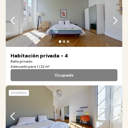
●
●
●
Habitación privada - 4
Baño privado
Adecuado para 1 | 22 m²
Ocupado
OCUPADO