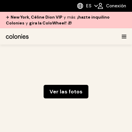
ES
Conexión
✈️
New York, Céline Dion VIP
y más:
¡hazte inquilino
Colonies
y
gira la ColoWheel!
🎁
Ver las fotos