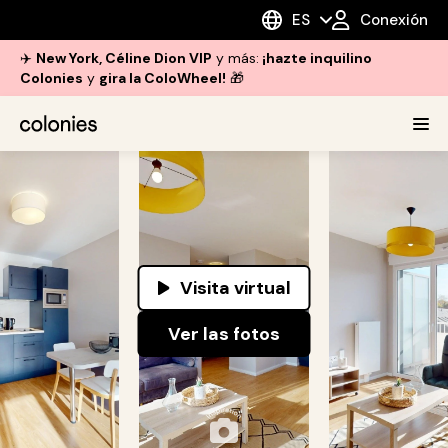
ES
Conexión
✈️
New York, Céline Dion VIP
y más:
¡hazte inquilino
Colonies
y
gira la ColoWheel!
🎁
Visita virtual
Ver las fotos