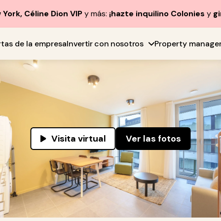
York, Céline Dion VIP
y más:
¡hazte inquilino Colonies
y
gi
rtas de la empresa
Invertir con nosotros
Property manage
Visita virtual
Ver las fotos