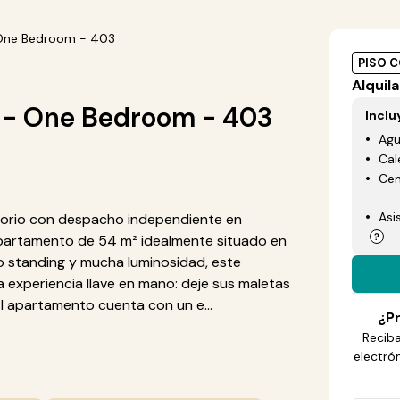
 One Bedroom - 403
PISO 
Alquila
g - One Bedroom - 403
Inclu
Ag
Cal
Cen
Asi
orio con despacho independiente en
partamento de 54 m² idealmente situado en
 standing y mucha luminosidad, este
 experiencia llave en mano: deje sus maletas
 El apartamento cuenta con un e...
¿Pr
Reciba
electró