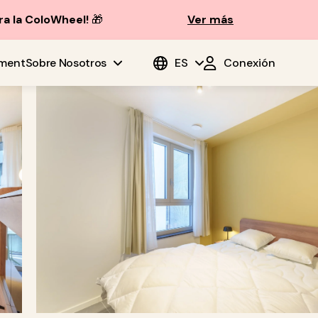
ra la ColoWheel!
🎁
Ver más
ment
Sobre Nosotros
ES
Conexión