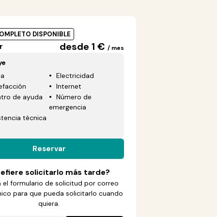
COMPLETO DISPONIBLE
desde 1 €
r
/ mes
ye
ua
Electricidad
efacción
Internet
tro de ayuda
Número de
emergencia
stencia técnica
Reservar
efiere solicitarlo más tarde?
 el formulario de solicitud por correo
nico para que pueda solicitarlo cuando
quiera.