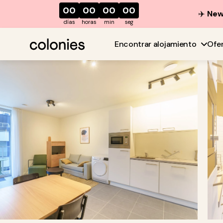
00
00
00
00
✈️
New 
días
horas
min
seg
Encontrar alojamiento
Ofe