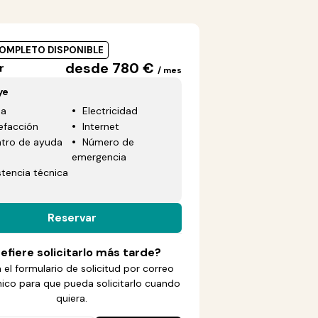
COMPLETO DISPONIBLE
desde 780 €
r
/ mes
ye
ua
Electricidad
efacción
Internet
tro de ayuda
Número de
emergencia
stencia técnica
Reservar
efiere solicitarlo más tarde?
 el formulario de solicitud por correo
nico para que pueda solicitarlo cuando
quiera.