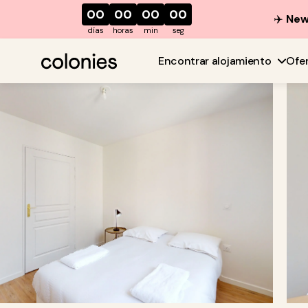
00
00
00
00
✈️
New 
días
horas
min
seg
Encontrar alojamiento
Ofe