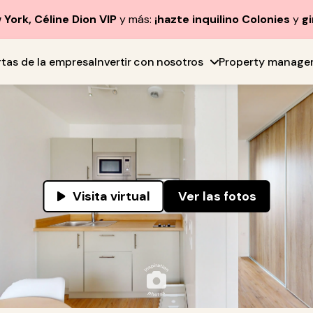
York, Céline Dion VIP
y más:
¡hazte inquilino Colonies
y
gi
rtas de la empresa
Invertir con nosotros
Property manage
Visita virtual
Ver las fotos