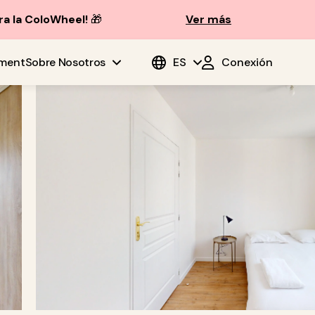
ra la ColoWheel!
🎁
Ver más
ment
Sobre Nosotros
ES
Conexión