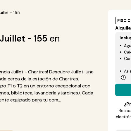
illet - 155
PISO 
Alquila
uillet - 155
en
Inclu
Ag
Cal
Cen
Asi
ia Juillet - Chartres! Descubre Juillet, una
ada cerca de la estación de Chartres.
o T1 o T2 en un entorno excepcional con
a, biblioteca, lavandería y jardines). Cada
te equipado para tu com...
¿Pr
Reciba
electró