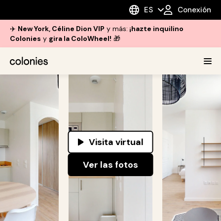
ES
Conexión
✈️
New York, Céline Dion VIP
y más:
¡hazte inquilino
Colonies
y
gira la ColoWheel!
🎁
Visita virtual
Ver las fotos