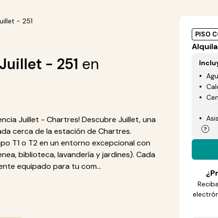
illet - 251
PISO 
Alquila
uillet - 251
en
Inclu
Ag
Cal
Cen
Asi
ia Juillet - Chartres! Descubre Juillet, una
ada cerca de la estación de Chartres.
o T1 o T2 en un entorno excepcional con
a, biblioteca, lavandería y jardines). Cada
te equipado para tu com...
¿Pr
Reciba
electró