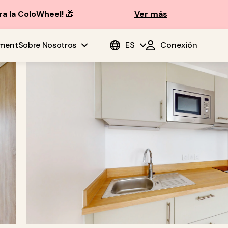
ra la ColoWheel!
🎁
Ver más
ment
Sobre Nosotros
ES
Conexión