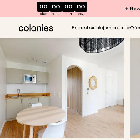
00
00
00
00
✈️
New 
días
horas
min
seg
Encontrar alojamiento
Ofe