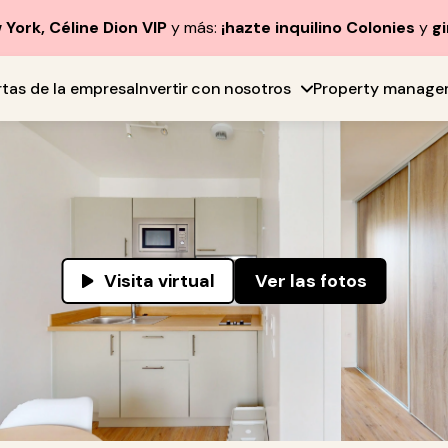
York, Céline Dion VIP
y más:
¡hazte inquilino Colonies
y
gi
rtas de la empresa
Invertir con nosotros
Property manage
Visita virtual
Ver las fotos