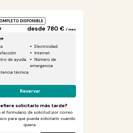
COMPLETO DISPONIBLE
desde 780 €
r
/ mes
ye
ua
Electricidad
efacción
Internet
tro de ayuda
Número de
emergencia
stencia técnica
Reservar
efiere solicitarlo más tarde?
 el formulario de solicitud por correo
nico para que pueda solicitarlo cuando
quiera.