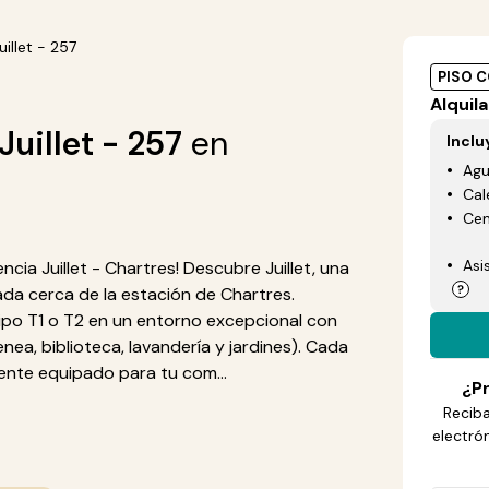
uillet - 257
PISO 
Alquila
uillet - 257
en
Inclu
Ag
Cal
Cen
Asi
ia Juillet - Chartres! Descubre Juillet, una
ada cerca de la estación de Chartres.
o T1 o T2 en un entorno excepcional con
a, biblioteca, lavandería y jardines). Cada
te equipado para tu com...
¿Pr
Reciba
electró