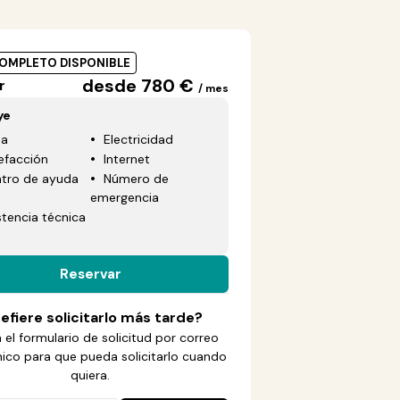
COMPLETO DISPONIBLE
desde 780 €
r
/ mes
ye
ua
Electricidad
efacción
Internet
tro de ayuda
Número de
emergencia
stencia técnica
Reservar
efiere solicitarlo más tarde?
 el formulario de solicitud por correo
nico para que pueda solicitarlo cuando
quiera.