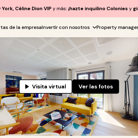
York, Céline Dion VIP
y más:
¡hazte inquilino Colonies
y
gi
rtas de la empresa
Invertir con nosotros
Property manage
Visita virtual
Ver las fotos