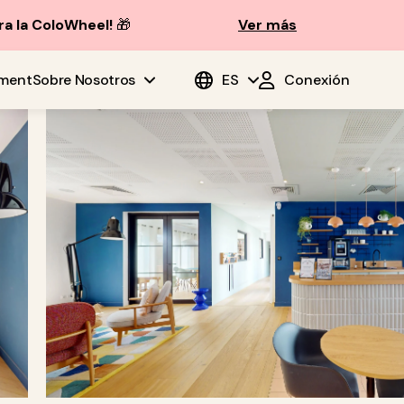
ra la ColoWheel!
🎁
Ver más
ment
Sobre Nosotros
ES
Conexión