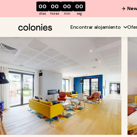
00
00
00
00
✈️
New 
días
horas
min
seg
Encontrar alojamiento
Ofe