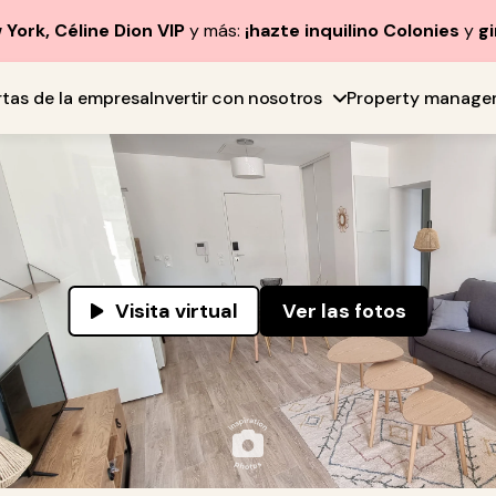
York, Céline Dion VIP
y más:
¡hazte inquilino Colonies
y
gi
rtas de la empresa
Invertir con nosotros
Property manage
Visita virtual
Ver las fotos