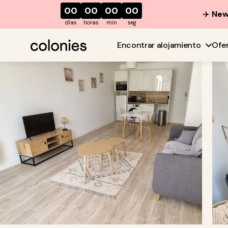
00
00
00
00
✈️
New 
días
horas
min
seg
Encontrar alojamiento
Ofe