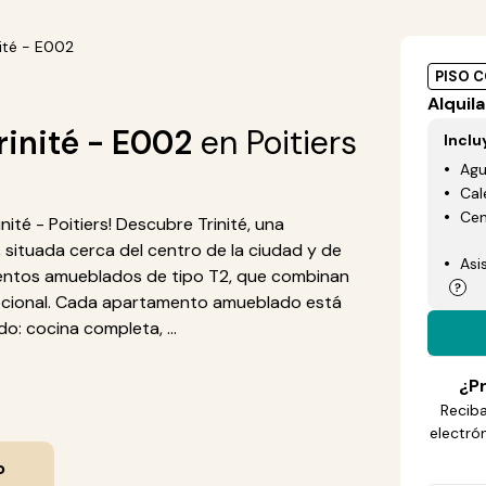
nité - E002
PISO 
Alquila
rinité - E002
en Poitiers
Inclu
Ag
Cal
Cen
ité - Poitiers! Descubre Trinité, una
situada cerca del centro de la ciudad y de
Asi
mentos amueblados de tipo T2, que combinan
pcional. Cada apartamento amueblado está
do: cocina completa, ...
¿Pr
Reciba
electró
o