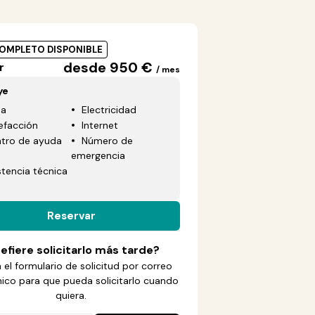
COMPLETO DISPONIBLE
desde 950 €
r
/ mes
ye
ua
Electricidad
efacción
Internet
tro de ayuda
Número de
emergencia
stencia técnica
Reservar
efiere solicitarlo más tarde?
 el formulario de solicitud por correo
nico para que pueda solicitarlo cuando
quiera.