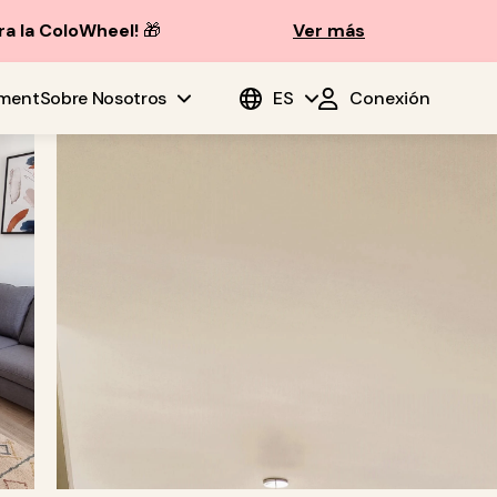
ra la ColoWheel!
🎁
Ver más
ment
Sobre Nosotros
ES
Conexión