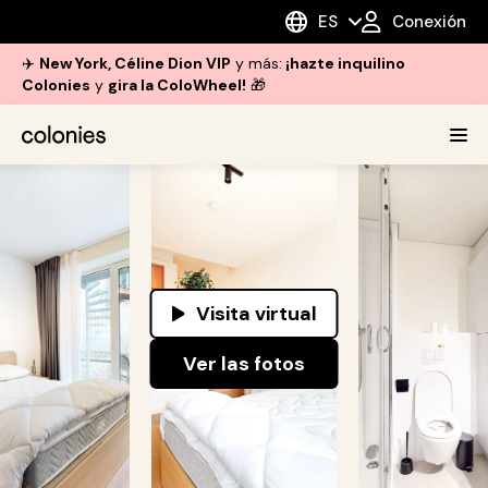
ES
Conexión
✈️
New York, Céline Dion VIP
y más:
¡hazte inquilino
Colonies
y
gira la ColoWheel!
🎁
Visita virtual
Ver las fotos