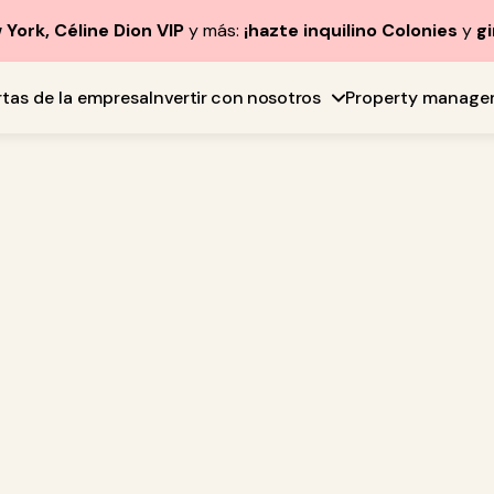
York, Céline Dion VIP
y más:
¡hazte inquilino Colonies
y
gi
rtas de la empresa
Invertir con nosotros
Property manage