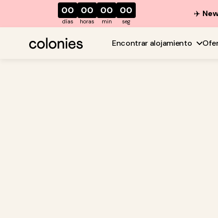
00
00
00
00
✈️
New 
días
horas
min
seg
Encontrar alojamiento
Ofe