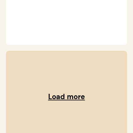
2
T
S
p
Load more