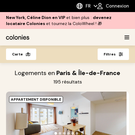
FR
Connexion
New York, Céline Dion en VIP
et bien plus :
devenez
locataire Colonies
et tournez la ColoWheel ! 🎁
Carte
Filtres
Logements en
Paris & Île-de-France
195
résultats
APPARTEMENT DISPONIBLE
O
A
S
●
●
●
●
●
●