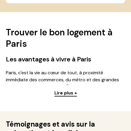
Trouver le bon logement à
Paris
Les avantages à vivre à Paris
Paris, c'est la vie au cœur de tout, à proximité
immédiate des commerces, du métro et des grandes
lignes qui desservent toute l'Île-de-France. Que vous
Lire plus +
cherchiez un studio, un appartement de plusieurs
pièces ou une chambre en résidence, la capitale offre
un large choix de logements pour chaque budget :
étudiant, jeune actif, famille. Chaque arrondissement de
Paris a sa propre identité : certains quartiers offrent
Témoignages et avis sur la
une vie de quartier animée, d'autres, plus au calme,